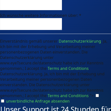
Ich wünsche weitere Informationen über:
*
Einverständnis gemäß unserer
Datenschutzerklärung
. Ja,
ich bin mit der Erhebung und Verarbeitung meiner
personenbezogenen Daten einverstanden. Die
Datenschutzerklärung unter
www.eyeTsecure.de/datenschutz habe ich zur Kenntnis
genommen.; I accept the
Terms and Conditions
.
Datenschutzerklärung. Ja, ich bin mit der Erhebung und
Verarbeitung meiner personenbezogenen Daten
einverstanden. Die Datenschutzerklärung unter
www.eyeTsecure.de/datenschutz habe ich zur Kenntnis
genommen.; I accept the
Terms and Conditions
.">
unverbindliche Anfrage absenden
Unser Support ist 24 Stunden für