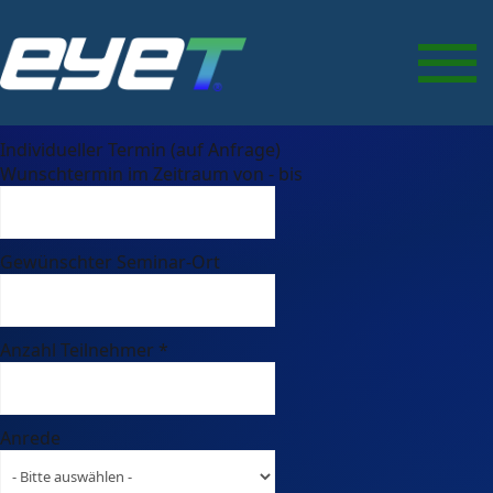
Data Protection Device
Control (DLP)
Seminar-Termin auswählen
*
Individueller Termin (auf Anfrage)
Wunschtermin im Zeitraum von - bis
Gewünschter Seminar-Ort
Anzahl Teilnehmer
*
Anrede